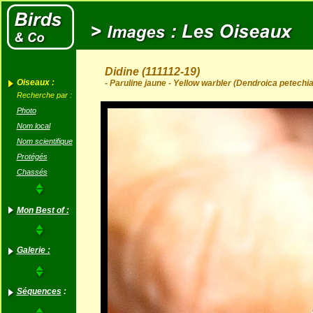
Didine (111112-19)
Oiseaux :
- Paruline jaune - Yellow warbler (Dendroica petechia
Recherche par :
Photo
Nom local
Nom scientifique
Protégés
Chassés
Mon Best of :
Galerie :
Séquences
: