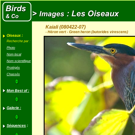
Kaiali (080422-07)
- Héron vert - Green heron (butorides virescens)
Oiseaux :
Recherche par :
Photo
Nom local
Nom scientifique
Protégés
Chassés
Mon Best of :
Galerie :
Séquences
: